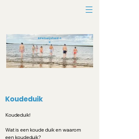
Ademwijsheid.n
u
Koudeduik
Koudeduik!
Wat is een koude duik en waarom
een koudeduik?