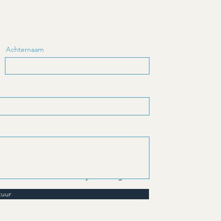
Achternaam
ene voorwaarden
Privacy verklaring
tuur