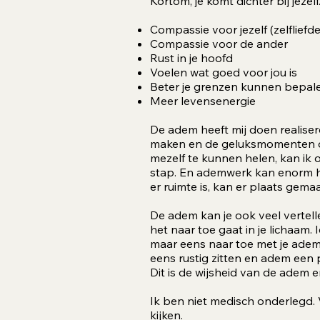
Kortom, je komt dichter bij jezelf
Compassie voor jezelf (zelfliefde
Compassie voor de ander
Rust in je hoofd
Voelen wat goed voor jou is
Beter je grenzen kunnen bepal
Meer levensenergie
De adem heeft mij doen realiseren
maken en de geluksmomenten die
mezelf te kunnen helen, kan ik 
stap. En ademwerk kan enorm help
er ruimte is, kan er plaats gemaa
De adem kan je ook veel vertell
het naar toe gaat in je lichaam. 
maar eens naar toe met je adem
eens rustig zitten en adem een 
Dit is de wijsheid van de adem e
Ik ben niet medisch onderlegd. V
kijken.