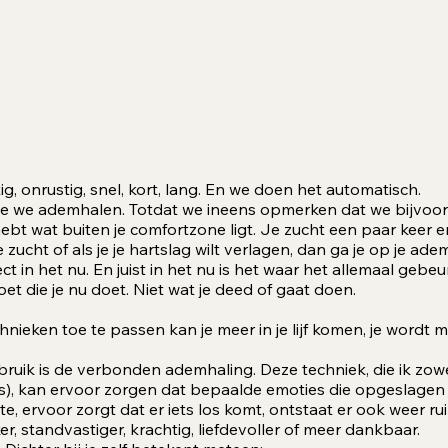
, onrustig, snel, kort, lang. En we doen het automatisch.
oe we ademhalen. Totdat we ineens opmerken dat we bijvoo
hebt wat buiten je comfortzone ligt. Je zucht een paar keer e
e zucht of als je je hartslag wilt verlagen, dan ga je op je ade
ct in het nu. En juist in het nu is het waar het allemaal gebeur
et die je nu doet. Niet wat je deed of gaat doen.
eken toe te passen kan je meer in je lijf komen, je wordt mi
ruik is de verbonden ademhaling. Deze techniek, die ik zowel
), kan ervoor zorgen dat bepaalde emoties die opgeslagen zi
te, ervoor zorgt dat er iets los komt, ontstaat er ook weer ruim
terker, standvastiger, krachtig, liefdevoller of meer dankbaar.