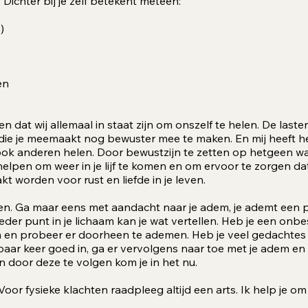
. Dichter bij je zelf betekent meteen:
)
en
 dat wij allemaal in staat zijn om onszelf te helen. De lasten
 je meemaakt nog bewuster mee te maken. En mij heeft het
ook anderen helen. Door bewustzijn te zetten op hetgeen wat i
en om weer in je lijf te komen en om ervoor te zorgen dat er 
kt worden voor rust en liefde in je leven.
en. Ga maar eens met aandacht naar je adem, je ademt een p
Ieder punt in je lichaam kan je wat vertellen. Heb je een onbe
 en probeer er doorheen te ademen. Heb je veel gedachtes en
paar keer goed in, ga er vervolgens naar toe met je adem en
n door deze te volgen kom je in het nu.
oor fysieke klachten raadpleeg altijd een arts. Ik help je om 