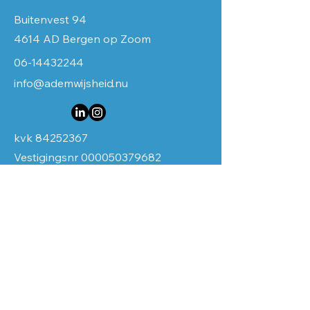
Buitenvest 94
4614 AD Bergen op Zoom
06-14432244
info@ademwijsheid.nu
kvk
84252367
Vestigingsnr
000050379682
Btwnr NL003934423B19
Voornaam
Achternaam