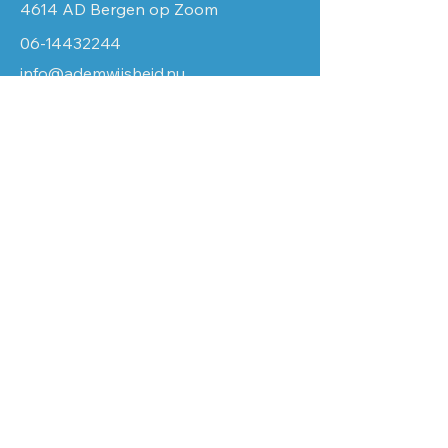
4614 AD Bergen op Zoom
06-14432244
info@ademwijsheid.nu
kvk
84252367
Vestigingsnr
000050379682
Btwnr NL003934423B19
Voornaam
Achternaam
Email